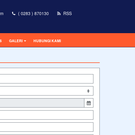
om
( 0283 ) 870130
RSS
6
GALERI
HUBUNGI KAMI