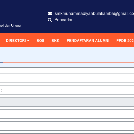
smkmuhammadiyahbulakamba@gmail.c
Pencarian
pil dan Unggul
DIREKTORI
BOS
BKK
PENDAFTARAN ALUMNI
PPDB 202